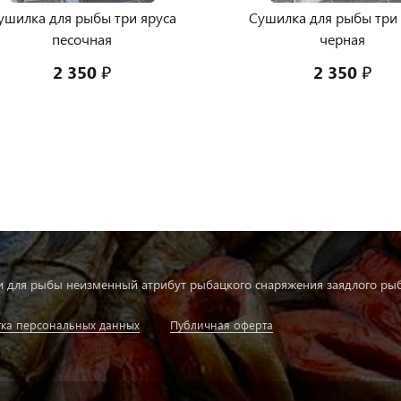
ушилка для рыбы три яруса
Сушилка для рыбы три 
песочная
черная
2 350 ₽
2 350 ₽
 для рыбы неизменный атрибут рыбацкого снаряжения заядлого рыб
ка персональных данных
Публичная оферта