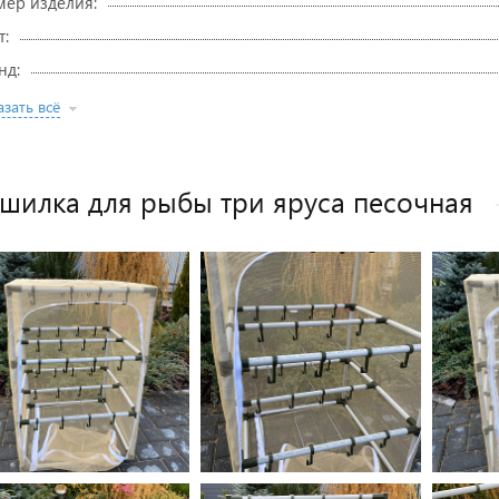
мер изделия:
т:
нд:
зать всё
шилка для рыбы три яруса песочная