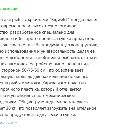
в наличии
а для рыбы с крючками "Bigweld " представляет
современное и высокотехнологичное
ство, разработанное специально для
ивного и быстрого процесса сушки продуктов.
дель сочетает в себе продуманную конструкцию,
во использования и универсальность, делая её
ным выбором для любителей рыбалки, охоты и
их заготовок. Устройство выполнено в виде
о стороной 50-75-50 см, что обеспечивает
льную площадь для размещения большого
ства рыбы или мяса. Каркас изготовлен из
прочного пластика, который отличается
тью и устойчивостью к механическим
дениям. Общая грузоподъемность каркаса
ает 30 кг, что позволяет загружать значительное
ство продуктов за одну сессию сушки.
 больше