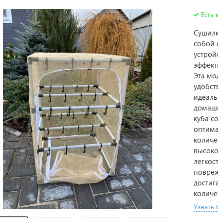
Есть 
Сушилк
собой 
устрой
эффект
Эта мо
удобст
идеаль
домашн
куба с
оптима
количе
высоко
легкос
повреж
достиг
количе
Узнать