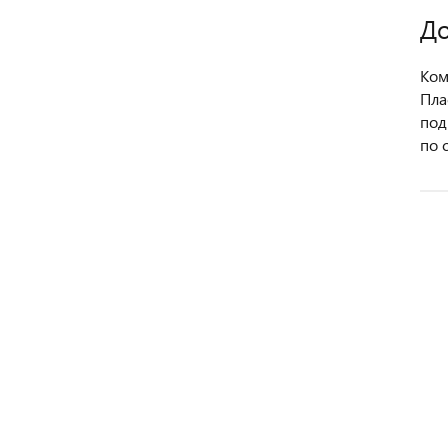
До
Ком
Пла
под
по 