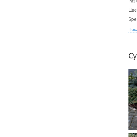
Раз
Цве
Бре
Пока
Су