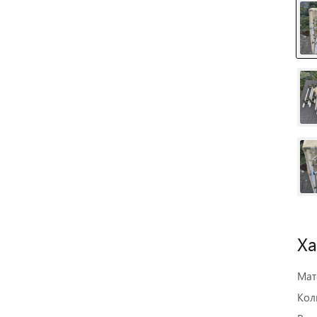
Ха
Мат
Кол