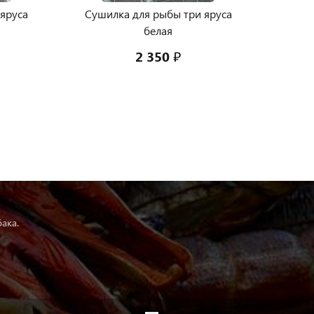
яруса
Сушилка для рыбы три яруса
белая
2 350 ₽
ака.